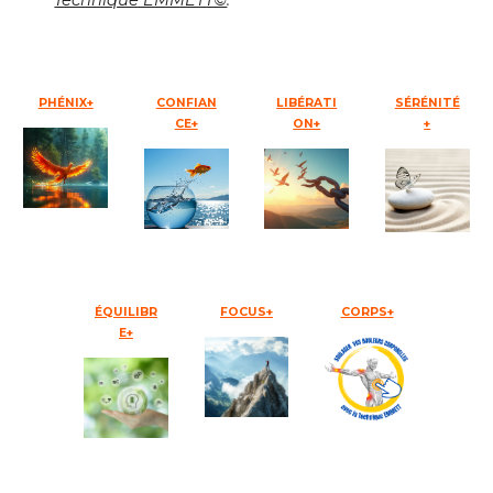
Technique EMMETT©
.
PHÉNIX+
CONFIAN
LIBÉRATI
SÉRÉNITÉ
CE+
ON+
+
ÉQUILIBR
FOCUS+
CORPS+
E+