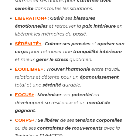
surmonter ses doutes pour
s'affirmer avec
sérénité
dans toutes les situations.
LIBÉRATION+
:
Guérir
ses
blessures
émotionnelles
et retrouver la
paix intérieure
en
libérant les mémoires du passé.
SÉRÉNITÉ+
:
Calmer ses pensées
et
apaiser son
corps
pour retrouver une
tranquillité intérieure
et mieux
gérer le stress
quotidien.
ÉQUILIBRE+
:
Trouver l'harmonie
entre travail,
relations et détente pour un
épanouissement
total et une
sérénité
durable.
FOCUS+
:
Maximiser
son
potentiel
en
développant sa résilience et un
mental de
gagnant
.
CORPS+
:
Se libérer
de ses
tensions corporelles
ou de ses
contraintes de mouvements
avec la